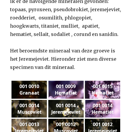
ik er de navolgende mineralen gevonden:
topaas, pyroxeen, pseudobrokiet, jeremejeviet,
roedderiet, osumilith, phlogopiet,
hoogkwarts, titaniet, mulliet, apatiet,
hematiet, sellait, sodaliet , corund en sanidin.
Het beroemdste mineraal van deze groeve is
het Jeremejeviet. Hieronder ziet men diverse
specimen van dit mineraal.
001 0010
001 0009
001 0015
Granaat
Hematiet
Hematiet
001 0014
001 0014
001 0014
Muscoviet
Jeremejeviet
Hematiet
001 0013
001 0012
001 0012
Jeremejeviet
Muscoviet
Jeremejeviet