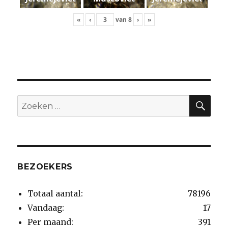
«
‹
van
8
›
»
ZO
Zoeken
naar:
BEZOEKERS
Totaal aantal:
78196
Vandaag:
17
Per maand:
391