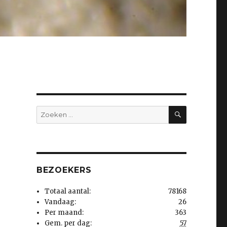
ZOEKEN
Zoeken
naar:
BEZOEKERS
Totaal aantal:
78168
Vandaag:
26
Per maand:
363
Gem. per dag:
57