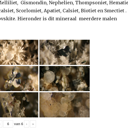
, Melliliet, Gismondin, Nephelien, Thompsoniet, Hematie
iet, Scorlomiet, Apatiet, Calsiet, Biotiet en Smectiet .
ovskite. Hieronder is dit mineraal meerdere malen
‹
van
6
›
»